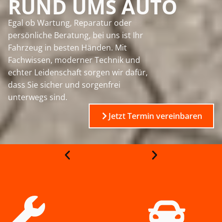
RUND UMS AUTO
Egal ob Wartung, Reparatur oder
persönliche Beratung, bei uns ist Ihr
Fahrzeug in besten Händen. Mit
Fachwissen, moderner Technik und
echter Leidenschaft sorgen wir dafür,
dass Sie sicher und sorgenfrei
unterwegs sind.
Jetzt Termin vereinbaren